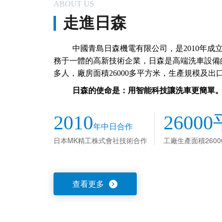
ABOUT US
走進日森
中國青島日森機電有限公司，是2010年成
務于一體的高新技術企業，日森是高端洗車設備的
多人，廠房面積26000多平方米，生產規模及
日森的使命是：用智能科技讓洗車更簡單
2010
26000
年中日合作
日本MK精工株式會社技術合作
工廠生產面積260
查看更多