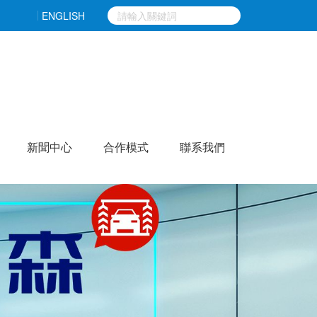
久久-四虎网址在线-偷拍盗摄高潮叫床对白清晰-九色一区二
ENGLISH
新聞中心
合作模式
聯系我們