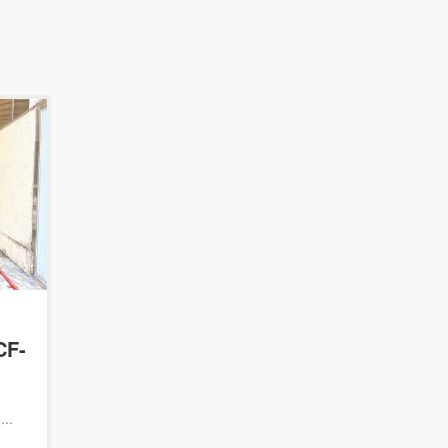
F-
..