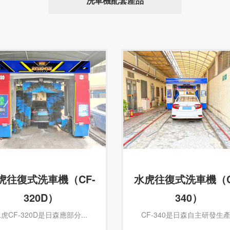
洗車機配套產品
虎往復式洗車機（CF-
水虎往復式洗車機（C
320D）
340）
虎CF-320D是日森應部分...
CF-340是日森自主研發生產.