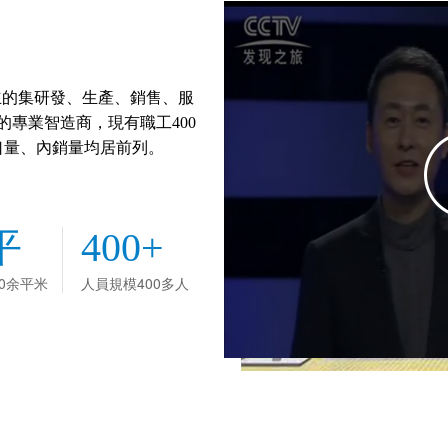
立的集研發、生產、銷售、服
專業智造商，現有職工400
出口量、內銷量均居前列。
。
平
400+
00余平米
人員規模400多人