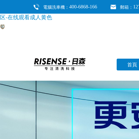
午夜视频在线-三上悠亚ssⅰn939无码播放-欧美激情啪
電腦洗車機：
郵箱：
400-6868-166
12
区-在线观看成人黄色
首頁