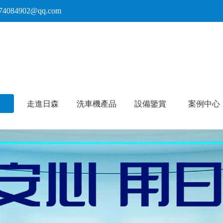
啪-微拍福利一区二区-午夜草逼-亚洲一个色-97国产精品
74084902@qq.com
走進日森
洗車機產品
設備鑒賞
案例中心