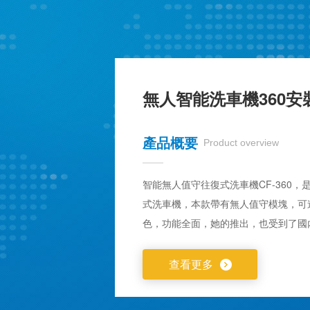
無人智能洗車機360安
產品概要
Product overview
智能無人值守往復式洗車機CF-360
式洗車機，本款帶有無人值守模塊，可
色，功能全面，她的推出，也受到了國
查看更多