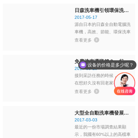
操作面板上記錄的洗車數量，
日森洗車機引領環保洗車新模式
隨手拍了下來，發到朋友圈，
并附文：“今天加油送洗車，
2017-05-17
源自日本的日森全自動電腦洗
全自動洗車設備，全新的感
車機，高效、節能、環保洗車
受，我是第35...
模式向全國推廣，徹底顛覆中
查看更多
國傳統洗車模式。傳統洗車業
是一種非常浪費水資源的行
免費洗車還賺錢？一起去瞅瞅
業。以北京為例：用傳統的洗
设备的价格是多少呢？
車設備和方式，清洗一部轎車
2017-03-29
免费安装吗？
接到采訪任務的時候，小編正
用水量在90—130升水之間，
在想好久沒有回老家看看了，
那我們按照每一部汽車...
什么時候找個機會回去看看父
查看更多
母和朋友……針對當前加油站
行業經營模式的變化一探究
大型全自動洗車機發展形勢看好
竟，位置在山東臨沂市莒南
縣。小編是臨沂人，剛好可以
2017-03-03
最近的一份市場調查結果顯
借這個機會回家看看，于是，
示，我國有60%以上的高檔車
整理行裝，就出發了。中午