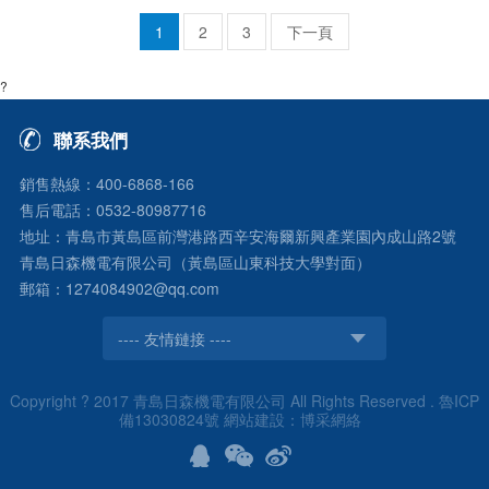
也是參差不齊，林立市場。 ?
1
2
3
下一頁
洗車設備良莠不齊，各層次質
量都有，只從外形上看，差距
?
不...
聯系我們
銷售熱線：400-6868-166
售后電話：0532-80987716
地址：青島市黃島區前灣港路西辛安海爾新興產業園內成山路2號
青島日森機電有限公司（黃島區山東科技大學對面）
郵箱：1274084902@qq.com
---- 友情鏈接 ----
Copyright ? 2017 青島日森機電有限公司 All Rights Reserved .
魯ICP
備13030824號
網站建設
：
博采網絡