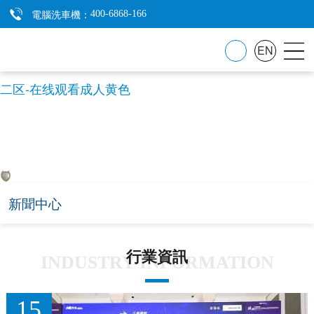
午夜视频在线-三上悠亚ssⅰn939无码播放-欧美激情啪啪-
電腦洗車機：
400-6868-166
微拍福利一区二区-午夜草逼-亚洲一个色-97国产精品久
EN
久-四虎网址在线-偷拍盗摄高潮叫床对白清晰-九色一区
二区-在线观看成人黄色
新聞中心
NEWS CENTER
新聞中心
行業資訊
INDUSTRY INFORMATION
15