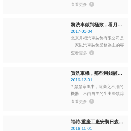
車主有給汽車做美容保養的習
就...
查看更多
慣，部分中低檔車車主也形成
了車輛維修保養的觀念，接近
將洗車做到極致，看月福如何賺錢！
40%的共同交通用車也會定時
進行維修保養。50%左右的私
2017-01-04
北京月福汽車裝飾有限公司是
家車車主會在掌握基本技術的
一家以汽車裝飾業務為主的專
情況下自主進行汽車...
業公司，其下屬的十一家分公
查看更多
司分布在北京城的東西北等方
位。月福經營范圍廣，汽車裝
買洗車機，那些用錢砸出來的經驗，值得一看！
飾、銷售汽車配件等服務皆可
提供，但更值得一提的是月福
2016-12-01
? 瑟瑟寒風中，這棄之不用的
公司的洗車業務，堪稱一絕！
機器，不由自主的生出些凄涼
在1999年...
之感，用了一年多，就這樣廢
查看更多
棄了確實有些可惜。有人問加
油站的站長，便宜處理給鄉里
福特·重慶工廠安裝日森隧道式洗車機，將清洗養護做到極致
的小油站吧，修修還能湊合
用。站長說，算了，當廢鐵處
2016-11-01