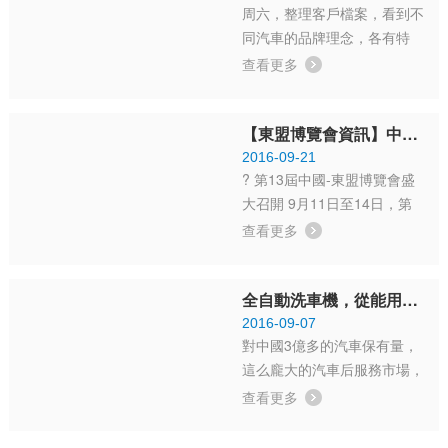
周六，整理客戶檔案，看到不
理了吧，加油站的圈子太小
同汽車的品牌理念，各有特
了，自已在湊合上...
色，但有共同的一點，他們之
查看更多
所以成功，能在激烈的市場競
爭中占有一席之地，都是有自
【東盟博覽會資訊】中石油參會團夜訪日森洗車機
已獨特的過人之處，越是好的
品牌，越是有嚴謹的要求和堅
2016-09-21
? 第13屆中國-東盟博覽會盛
定的原則。 ? 福特·重慶工廠
大召開 9月11日至14日，第
...
十三屆中國—東盟博覽會暨中
查看更多
國—東盟商務與投資峰會在廣
西南寧隆重舉行。博覽會緊緊
全自動洗車機，從能用，到能用得住，這中間的距離有多遠？
圍繞“共建21世紀海上絲綢之
路，聚焦構建互利合作網絡、
2016-09-07
對中國3億多的汽車保有量，
新型合作模式、多元合作...
這么龐大的汽車后服務市場，
各廠商紛紛都想來分占這塊大
查看更多
蛋糕，單就洗車而言，進入自
動化之后，各品牌洗車設備，