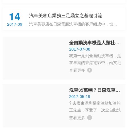
14
汽車美容店業務三足鼎立之基礎引流
汽車美容店在日森電腦洗車機的客戶組成中，也占了很大的比例，小編大體分了一下類，大致可分為大...
2017-09
全自動洗車機是人類社會文明發展的重要里程碑
2017-07-08
我第一見到全自動洗車機，是
在早期的香港電影中，兩支毛
絨的大刷子開閉，還有吹風，
查看更多
它的快速、全自動的洗車模
式，給人的印象相當震撼，我
洗車35萬輛？日森洗車機計數照在朋友圈瘋傳
由衷的感嘆。人類社會文明的
成果無處不在，科技的進步給
2017-05-19
? 去廣東深圳橫崗油站加油的
我們帶來的便利無處不在，只
王先生，享受了一次全自動洗
可惜那時我國的全自動洗車...
車機洗車服務，王先生對洗車
查看更多
效果非常滿意，看到了洗車機