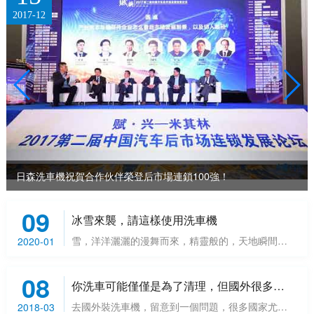
2017-12
日森洗車機祝賀合作伙伴榮登后市場連鎖100強！
09
冰雪來襲，請這樣使用洗車機
雪，洋洋灑灑的漫舞而來，精靈般的，天地瞬間圣潔，銀裝素裹，分外美麗。在美的同時，也給我們出...
2020-01
08
你洗車可能僅僅是為了清理，但國外很多人卻是為了保養車身
去國外裝洗車機，留意到一個問題，很多國家尤其歐美發達國家，跑在路上的車都特別的干凈，而且亮...
2018-03